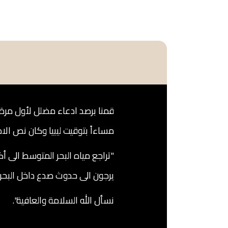
قمنا برصد ادعاء مضلل لأول مر
مساءاً بتوقيت ليبيا وكان نص الاد
يرجون الى حدوث صدع داخل البح
نسأل الله السلامة والعافية".