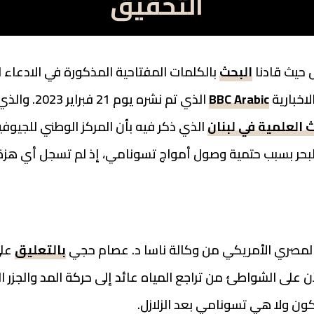
التحقيق
ل حيث قادنا
البحث
بالكلمات المفتاحية المذكورة في الادعاء
اخبارية
BBC Arabic
الذي تم نشره يوم 21 فبراير 2023. والذي تم من خلاله مشاركة
العلمية في لبنان
الذي ذكر فيه بأن المركز الوطني للجيوفيزي
البحر بسبب حتمية وصول أمواج تسونامي، إذ لم تسجل أي هزة
 المصري الأمريكي من وكالة ناسا د. عصام حجي
بالتعليق
على
لآن على الشواطئ من تراجع المياه عائد إلى حركة المد والجز
ون ولا هي تسونامي بعد الزلازل.