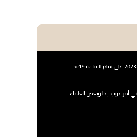
على موقع فيسبوك والذي نٌشر في 21 فبراير 2023 على تمام الساعة 04:19
لشام ومصر وليبيا في أمر غريب جدا وبعض العلماء