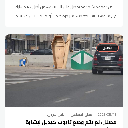
الليبي "محمد بكرة" قد تحصل على الترتيب 47 من أصل 47 مشارك
في منافسات السباحة 200 متر حرة ضمن أولمبياد باريس 2024 م.
مضلل
2023/05/13
محلي, اجتماعي
إيناس المزيني
مضلل: لم يتم وضع تابوت كبديل لإشارة