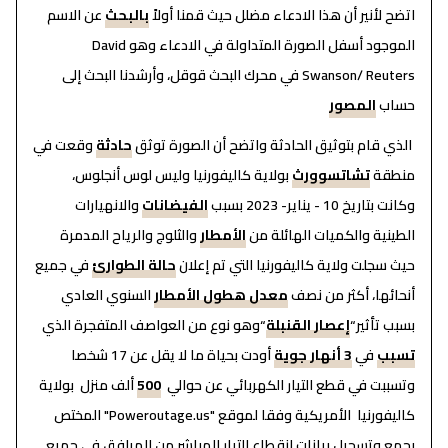
اتضح لأنير أن هذا الادعاء مضلل حيث قمنا أولاً
بالبحث
عن الاسم
الموجود أسفل الصورة المتداولة في الادعاء وهو David
Swanson/ Reuters في محرك البحث قوقل، وأرشدنا البحث إلى
حساب
المصور
الذي قام بتوثيق الحادثة واتضح أن الصورة توثق
حادثة
وقعت في
منطقة
تشاتسوورث
بولاية كاليفورنيا وليس لوس أنجلوس،
وكانت بتاريخ 10 - يناير- 2023 بسبب
الفيضانات
والانهيارات
الطينية والكميات الهائلة من
الأمطار
والثلوج والرياح المدمرة
حيث سجلت ولاية كاليفورنيا التي تم إعلان
حالة الطوارئ
في جميع
أنحائها، أكثر من نصف
معدل هطول الأمطار
السنوي العادي
بسبب تأثير“
إعصار القنبلة
“وهو نوع من العواصف المتفجرة الذي
تسبب
في
3 أنهار جوية
أودت بحياة ما لا يقل عن 17 شخصا
وتسببت في قطع التيار الكهربائي عن حوالي
500
ألف منزل بولاية
كاليفورنيا الأمريكية وفقا لموقع "Poweroutage.us" المختص
بجمع وتسجيل بيانات انقطاع التيار المباشر من المرافق في جميع