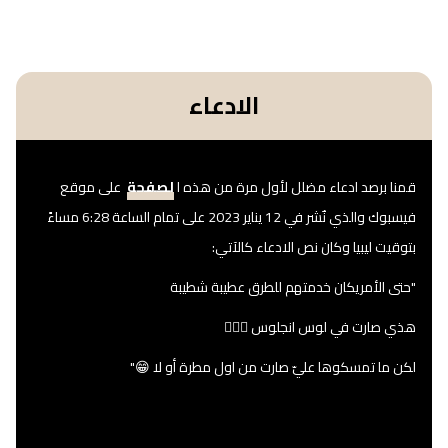
الادعاء
قمنا برصد ادعاء مضلل لأول مرة من هذه ا
لصفحة
على موقع
فيسبوك والذي نٌشر في 12 يناير 2023 على تمام الساعة 6:28 مساءً
بتوقيت ليبيا وكان نص الادعاء كالآتي:
"حتى الأمريكان خدمتهم للطرق عطيبة شطيبة
هذي صارت في لوس انجلوس 🤦🏻‍♂
لكن ما تمسكوها عليّ صارت من اول مطرة أو لا 😁"