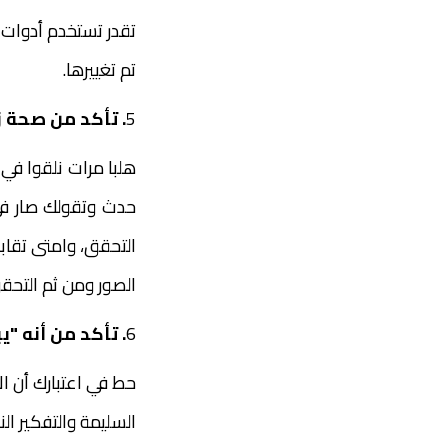
تم تغييرها.
5
. تأكد من صحة ز
هلبا مرات نلقوا في
حدث وتقولك صار في
التحقق، وامتى تقاب
الصور ومن ثم التحقق
6
. تأكد من أنه "ي
حط في اعتبارك أن ال
السليمة والتفكير النق