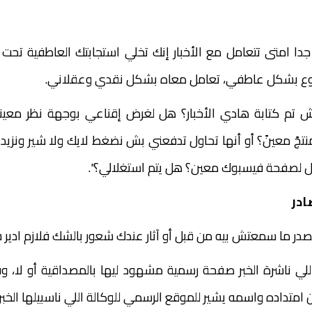
دا امتى تتعامل مع الأخبار إنك تخلي استجابتك العاطفية تحت ا
وع بشكل عاطفي، تعامل معاه بشكل نقدي وعقلاني.
 تم كتابة هادي الأخبار؟ هل لغرض إقناعي بوجهة نظر معي
جً معينً؟ أو أنها تحاول تدفعني بش نضغط لايك ولا شير ونزيد ع
عل لصفحة فيسبوك معين؟ هل يتم استغلالي؟".
ادر
در ما سمعتش بيه من قبل أو آثار عندك شعور بالشك فلازم ادير 
ي ناشرة الخبر صفحة رسمية مشهود ليها بالمصداقية أو لا، و
 امتداده واسمه يشير للموقع الرسمي للوكالة اللي ناسبيلها الخبر.