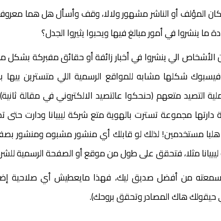
ان المؤلف أو الناشر مشهور ولالا، وقف وأسأل هل هما معروفو
ة ما ينشروا في أمور مبالغ فيها ويحبوا يثيروا الجدل؟
الأشخاص الي ينشروا في أخبار زائفة أو حقائق مفبركة بشكل ممنه
بوك شكلها مشابه للمواقع الرسمية اللي متسترين بيها با
ملية التصيد متعهم (حنحكوا عالتصيد الالكتروني في مقالة ثانية)
دارتها مجموعة تسترت بالهوية متع شركة ليبيانا ودارت حتى ت
هلبا مستخدمين! لذلك لو قابلك أي منشور مشبوه ومنشور بصفحة
 ليبيانا مثلا، فتحقق على طول من موقع أو الصفحة الرسمية للشر
ر سمعته من أفضل صديق ليك، فهذا مايعطيش أي صلاحية إضافي
ي حيقولك هاك المصادر وتحقق بروحك).