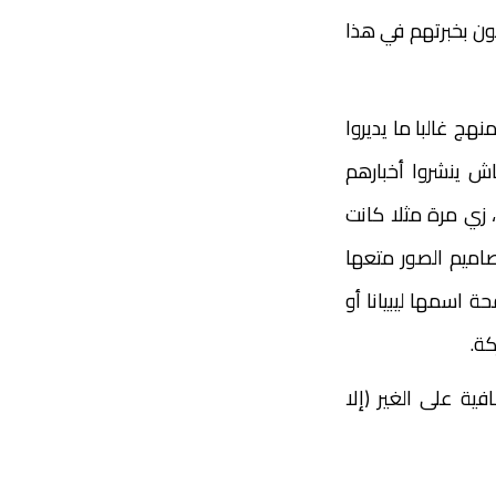
ن بخبرتهم في هذا
ج غالبا ما يديروا
ش ينشروا أخبارهم
، زي مرة مثلا كانت
صاميم الصور متعها
 اسمها ليبيانا أو
كة.
ة على الغير (إلا