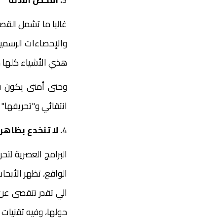
غالبا ما تشمل القصة 
والإحصاءات الرسمي
هذي الأشياء كلها 
وحتى أمتى يكون في
انتقائي و"تحريفها"
4
. لا تنخدع بظاهر
البرامج العصرية لت
الواقع، تظهر الأبح
الي تقدر تتقصى عن
حولها، وفيه تقنيات