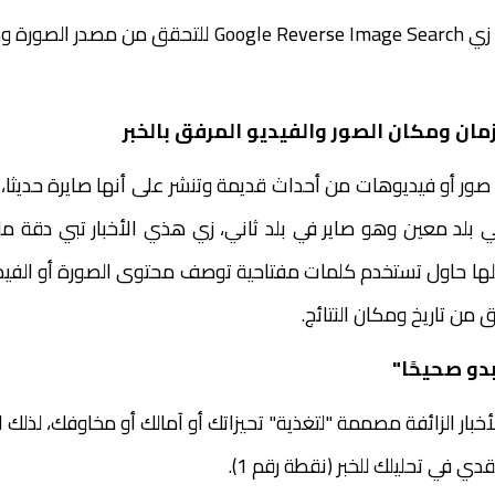
تقدر تستخدم أدوات زي Google Reverse Image Search للت
مان ومكان الصور والفيديو المرفق بالخبر
 صور أو فيديوهات من أحداث قديمة وتنشر على أنها صايرة حديثا، 
 بلد معين وهو صاير في بلد ثاني، زي هذي الأخبار تبي دقة 
لها حاول تستخدم كلمات مفتاحية توصف محتوى الصورة أو الفيد
 من تاريخ ومكان النتائج.
بدو صحيحًا"
أخبار الزائفة مصممة "لتغذية" تحيزاتك أو آمالك أو مخاوفك، لذلك
دي في تحليلك للخبر (نقطة رقم 1).