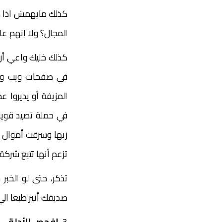
كذلك مايهمش اذا ك
المجال؟ ولا انهم عاد
كذلك خليك واعي أن 
في صفحات ويب وفيس
المزيفة أو يديروا ع
في حملة تصيد قوية 
زيها وسرقت أموال 
تزعم أنها تتبع شركة
تذكر، حتى لو الخب
صديقك أنير طبعا ال
3
. افحص الأدلة