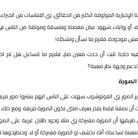
الإخبارية الموثوقة الكثير من الحقائق، زي اقتباسات من الخبراء، 
ة، أو روايات شهود عيان مفصلة ومتسقة وموثقة من الناس في
مش موجودة، فلازم ما تسأل وتشكك!
ه حاجة تثبت أن حدث معين صار، فلازم ما تتساءل هل تم اخت
 لدعم وجهة نظر معينة؟
 الصورة
حرير الصور زي الفوتوشوب سهلت على الناس انهم ينشروا صور مزيف
اث أن نصفنا فقط يقدر يعرف امتى تكون الصورة مزيفة. ومع ذلك،
 طريقها أن الصورة مفبركة زي مثلا وجود ظلال غريبة على الص
 معينة تساعدك أنك تكشف لو الصورة مفبركة أو لا، وحنطرحوها ف