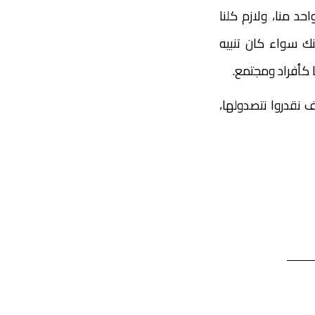
د منا، ولازم كلنا
 سواء كان تنبيه
 كأفراد ومجتمع.
 نقدروا نتصدولها،