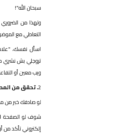
سبحان الله"!
ولهذا من الضروري ج
التعاطي مع الموض
اسأل نفسك، "علاش
تروجلي بش نشري منت
ويب معين أو التفا
2
. تحقق من المص
لو صادفك خبر من مص
شوف لو الصفحة الل
إلكتروني تأكد من أن