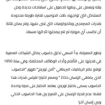
بيئته ويعمل على ربطها للحصول على استنتاجات جديدة وحل
المشاكل التي تواجهه، ظلت الحواسيب لفترة طويلة محدودة
بقدرات المبرمجين وبالخوارزميات التي تبنى عليها، ولم يمكن للآلة
أن تكتسب أي مهارة لم تتم برمجتها لأدائها مسبقا.
بتطور المعرفة، بدأ السعي لخلق حاسوب يماثل الشبكات العصبية
في قدرتها على التأقلم وأداء الوظائف المختلفة، وفي سنة 1950
توقع عالم الرياضيات البريطاني "آلان تورينج" ظهور "الحاسوب
الذي يضاهي الإنسان ذكاءً " وصمم اختبارا لقياس قدرات هذا
الحاسوب يسمى باختبار تورينج، يعتمد الاختبار على ميزة واحدة
فقط: عدم قدرة الإنسان على التمييز بين هذا الحاسوب الذكي
وبين إنسان آخر!