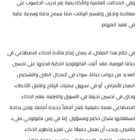
وفي المجالات العلمية والأكاديمية يتم تدريب الحاسوب على
معالجة وتحليل وتفسير البيانات، مما يسمح بدقة وسرعة عالية
في تنفيذ المهام.
في ختام هذا المقال، لا يمكن إنكار فائدة الذكاء الاصطناعي في
حياتنا اليومية. فقد أثبتت التكنولوجيا الذكية قدرتها على تحسين
العديد من جوانب حياتنا، سواء في المجال الطبي والتشخيص
المبكر للأمراض، أو في تسهيل عمليات الإنتاج وتقليل الأخطاء،
وحتى في تحسين تجربتنا في التسوق والترفيه. يعتبر الذكاء
الاصطناعي نعمة حقيقية تفتح آفاقاً جديدة أمامنا، ونحن بحاجة
لاستغلالها بشكل حكيم ومسؤول. إننا في زمن تكنولوجي مليء
بالفرص، ويجب أن نعمل جميعًا على تعزيز وتطوير الذكاء