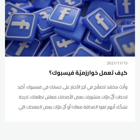
2021/11/13
كيف تعمل خوارزميّة فيسبوك؟
وأنتَ مكسّد تتصفّح في آخِر الأخبار على حسابك في فيسبوك، أكيد
لاحظت أنَّ مرّات منشورات بعض الأصدقاء معاش تطلعلك، لدرجة
تشكّك أنهم لغوا الصداقة معاك! أو أنّ مرّات بعض الصفحات اللي
تتابع فيها فجأة معاش تطلعلك منشوراتهم، لدرجة تشكّك إنّهم
معاش نزّلوا أخبار جديدة! بس بمجرّد تبحث على حساب صديقك،