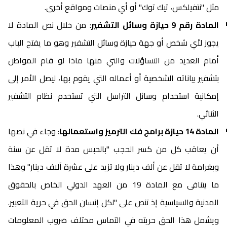
مثل "نتفيلكس، تيك توك" أو أي منصات ومواقع أخرى.
المادة رقم 9 حيازة وسائل التشفير
: من خلال نص المادة لا
يجوز لأي شخص أو جهة حيازة وسائل التشفير وهو ما يفتح الباب
أمام العديد من التساؤلات والتي منها ماذا لو قام المواطن
بتشفير بياناته الشخصية أو أعماله التي يقوم بها، ليصل الأمر إلى
إمكانية استخدام وسائل التراسل التي تستخدم نظام التشفير
الثنائي.
المادة 14 حيازة برامج فك الترميز واستعمالها
: وجاء في نصها
أن يعاقب كل من كسر الحجب "بالحبس مدة لا تقل عن سنة
وبغرامة لا تقل عن ألف دينار ولا تزيد على عشرة آلاف دينار" وهذا
ما يتنافى مع المادة 19 من العهد الدولي الخاص بالحقوق
المدنية والسياسية إذ تنص على "لكل إنسان الحق في حرية التعبير.
ويشمل هذا الحق حريته في التماس مختلف ضروب المعلومات