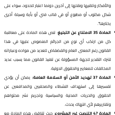
والأفكار وتلقيها ونقلها إلى آخرين دونما اعتبار للحدود، سواء على
شكل مكتوب أو مطبوع أو في قالب فني أو بأية وسيلة أخرى
يختارها".
المادة 35 الامتناع عن التبليغ
: تنص هذه المادة على معاقبة
كل من ارتكب أي نوع من الجرائم المنصوص عليها في هذا
القانون رغم المعنى العام والفضفاض للعديد من مواده وعباراته
لتترك التقدير للجهة المسؤولة عن تنفيذ القانون مما يسبب عديد
المخالفات للمعايير والحقوق الدولية.
المادة 37 تهديد الأمن أو السلامة العامة:
يمكن أن يؤدي
تفسيرها إلى استهداف النشطاء والصحفيين والمدافعين عن
الحقوق والحريات المدنية والسياسية وتجريم نشر محتواهم
وتقاريرهم لأي انتهاك يحدث.
المادة 47 التنصت غير المشروع
: حيث تتناقض هذه المادة مع