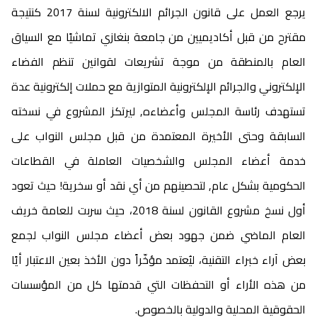
يرجع العمل على قانون الجرائم الالكترونية لسنة 2017 كنتيجة
مقترح من قبل أكاديميين من جامعة بنغازي تماشيًا مع السياق
العام بالمنطقة من موجة تشريعات لقوانين تنظم الفضاء
الإلكتروني والجرائم الإلكترونية المتوازية مع حملات إلكترونية عدة
تستهدف رئاسة المجلس وأعضاءه٫ ليرتكز المشروع في نسخته
السابقة وحتى الأخيرة المعتمدة من قبل مجلس النواب على
خدمة أعضاء المجلس والشخصيات العاملة في القطاعات
الحكومية بشكل عام٫ لتحصينهم من أي نقد أو سخرية! حيث تعود
أول نسخ مشروع القانون لسنة 2018، حيث سربت للعامة خريف
العام الماضي ضمن جهود بعض أعضاء مجلس النواب لجمع
بعض آراء خبراء التقنية، ليُعتمد مؤخّراً دون الأخذ بعين الاعتبار أيًا
من هذه الأراء أو التحفظات التي قدمتها كل من المؤسسات
الحقوقية المحلية والدولية بالخصوص.