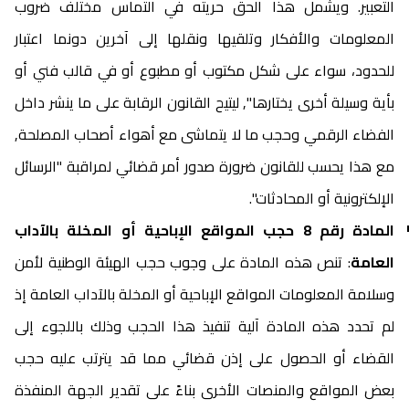
التعبير. ويشمل هذا الحق حريته في التماس مختلف ضروب
المعلومات والأفكار وتلقيها ونقلها إلى آخرين دونما اعتبار
للحدود، سواء على شكل مكتوب أو مطبوع أو في قالب فني أو
بأية وسيلة أخرى يختارها"٫ ليتيح القانون الرقابة على ما ينشر داخل
الفضاء الرقمي وحجب ما لا يتماشى مع أهواء أصحاب المصلحة٫
مع هذا يحسب للقانون ضرورة صدور أمر قضائي لمراقبة "الرسائل
الإلكترونية أو المحادثات".
المادة رقم 8 حجب المواقع الإباحية أو المخلة بالآداب
العامة
: تنص هذه المادة على وجوب حجب الهيئة الوطنية لأمن
وسلامة المعلومات المواقع الإباحية أو المخلة بالآداب العامة إذ
لم تحدد هذه المادة آلية تنفيذ هذا الحجب وذلك باللجوء إلى
القضاء أو الحصول على إذن قضائي مما قد يترتب عليه حجب
بعض المواقع والمنصات الأخرى بناءً على تقدير الجهة المنفذة