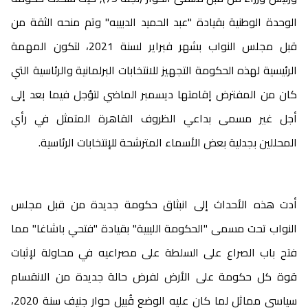
الوحدة الوطنية بقيادة "عبد الحميد الدبيبه" وتم منحه الثقة من
قبل مجلس النواب بشهر فبراير لسنة 2021، لتكون المهمة
الرئيسية لهذه الحكومة التجهيز للانتخابات البرلمانية والرئاسية التي
كان من المفترض إقامتها ديسمبر الماضي لتؤجل فيما بعد إلى
أجل غير مسمى بداعي الظروف القاهرة المتمثل في رأي
المحللين بجدلية بعض الأسماء المترشحة للإنتخابات الرئاسية.
أدت هذه الأحداث إلى انبثاق حكومة جديدة من قبل مجلس
النواب تحت مسمى "الحكومة الليبية" بقيادة "فتحي باشاغا" مما
فتح باب الصراع على السلطة على مصراعيه في محاولة لإثبات
قوة كل حكومة على الأرض لفرض حالة جديدة من الانقسام
سياسي مماثل لما كان عليه الوضع قُبيل حوار جنيف سنة 2020،