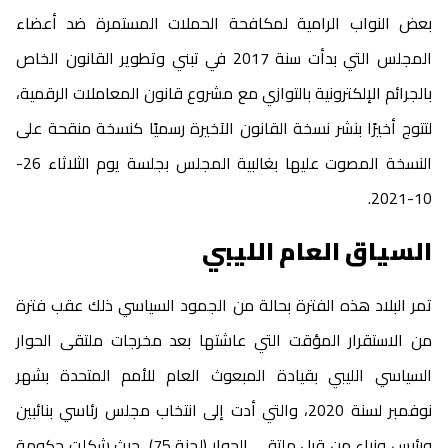
بعض النواب الرامية لمكافحة الحملات المستمرة ضد أعضاء
المجلس التي بدأت سنة 2017 في تبني وتطوير القانون الخاص
بالجرائم الإلكترونية بالتوازي مع مشروع قانون المعاملات الرقمية،
لتتوج أخيرًا بنشر نسخة القانون الآخيرة رسميًا كنسخة منقحة على
النسخة المصوت عليها بغالبية المجلس بجلسة يوم الثلاثاء 26-
10-2021.
السياق العام الليبي
تمر البلاد هذه الفترة بحالة من الجمود السياسي ذلك عقب فترة
من الاستقرار المؤقت التي عاشتها بعد مخرجات ملتقى الحوار
السياسي الليبي بقيادة المبعوث العام للأمم المتحدة بشهر
نوفمبر لسنة 2020، والتي أدت إلى انتخاب مجلس رئاسي بنائبين
ورئيس وزراء من قبل ملتقى الحوار (لجنة 75)٫ حيث شكلت حكومة