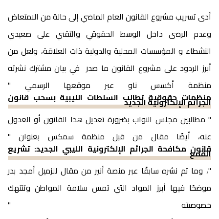
أدى تسريب مشروع القانون العام الماضي إلى حالة من الامتعاض
وعدم الرضى داخل الوسط الحقوقي والتقني على صعيدي
النشطاء و المؤسسات المحلية والدولية ذات العلاقة، ولعل من
أبرز الردود على مشروع القانون ما صدر في بيان مشترك نشرته
منظمة أكسس ناو عبر موقعها الرسمي "
منظمات حقوقية تطالب السلطات الليبية بسحب قانون
الجرائم الإلكترونية الجديد
" مطالبين مجلس النواب بضرورة تعديل هذا القانون أو العدول
عنه، أيضًا مقال من قبل منظمة سمكس بعنوان "
قانون مكافحة الجرائم الإلكترونية الليبي الجديد: تشريع
القمع
"، وما تم نشره سابقًا عبر منصة أنير من مقال للزميل أمجد بدر
موضحًا فيها أبرز المواد التي تمس سلامة المواطن وتنتهك
خصوصيته "