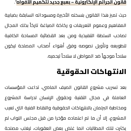
قانون الجرائم الإلكترونية – بعبع جديد لتكميم الأفواه
".
حيث تميز هذا القانون بنسخته الأخيرة ومسوداته السابقة بضبابية
المفاهيم وعموم التعريفات و ركاكة الصياغة تاركاً بذلك المجال
لصاحب السلطة التنفيذية ومن بعد القضائية المساحة الكافية
لتطويعه وتأويل نصوصه وفق أهواء أصحاب المصلحة ليكون
سلاحاً موجهاً ضد المواطن لا سلاحاً ليحميه.
الانتهاكات الحقوقية
بعد تسريب مشروع القانون الصيف الماضي، تداعت المؤسسات
العاملة في مجال التقنية وحقوق الإنسان لدراسة المشروع
ومخاطبة البرلمان بالانتهاكات الحقوقية والنقاط الفنية التي تعيب
المشروع، إلا أن ما تم اعتماده مؤخرا من قبل مجلس النواب لم
يكثرت لتلك المطالبات انما غلض بعض العقوبات، ليغلب مصلحة