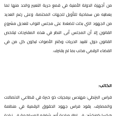
من أجهزة الدولة الأمنية في قمع حرية التعبير والحد منها لما
يعطيه من سماحية للتأويل للجهات المختصة. وعلى رغم العديد
من الجهود التي بذلت للضغط على مجلس النواب لتعديل مشروع
القانون إلا أن المجلس أبى النظر في هذه المقترحات ليتلخص
القانون حول تقييد الحريات وكتم الأصوات ليكون كل من في
الفضاء الرقمي مذنب بما لم يقترف.
الكاتب:
فراس البزنطي: مهندس برمجيات ذو خبرة في قطاعي الاتصالات
والمصارف. يقود فراس جهود الحقوق الرقمية في منظمة
هكسا كونكشن في إطار مبادرة أنير، شغفه المساهمة في زيادة