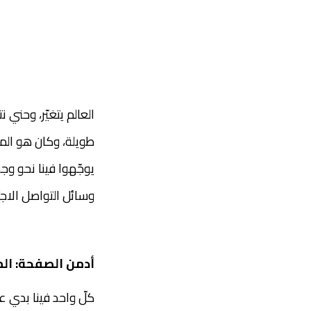
العالم يتغيّر، وحني 
طويلة، وكان هو المص
يوجّهوا فينا نحو وج
وسائل التواصل الاج
أدمن الصفحة: الم
كلّ واحد فينا بدي 