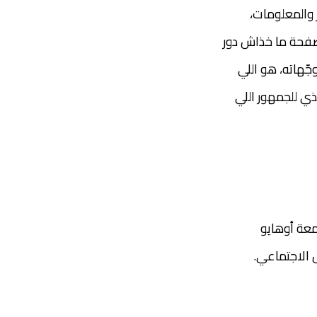
 والمعلومات،
لصفحة ما خذاش دور
جّهاته، هو اللي
هذي للجمهور اللي
معة أوهايو