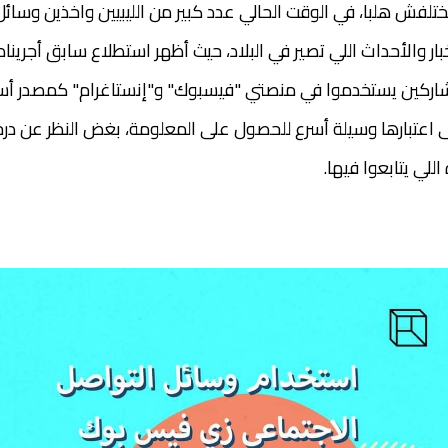
يختلفش هلبا، في الوقت الحالي عدد كبير من الليبيين واخذين وسا
ار والأحداث اللي تصير في البلاد، حيث أظهر استطلاع سابق أجريناه 
من المشاركين يستخدموا في منصتي "فيسبوك" و"إنستاغرام" كمصدر أ
إلى اعتبارها وسيلة أسرع للحصول على المعلومة، بغض النظر عن درج
لي يتابعوا فيها.