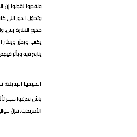
ونقدروا نقولوا إنّ 
وتحوّل الدور اللي ك
مذيع النشرة بس، ولك
يكتب، ويحرّر، وينشر 
يتابع فيه ويأثّر فيه
الميديا البديلة: ت
باش نعرفوا حجم تأث
الأمريكيّة، فإنّ حوالي 62‎%‎ من الأمريكيين يستقوا في معلوماتهم من وسائل التواصل ا