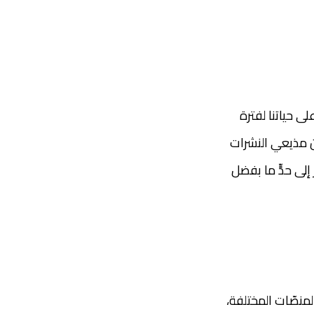
لى حياتنا لفترة
ان مذيعي النشرات
إلى حدٍّ ما بفضل
منصّات المختلفة،