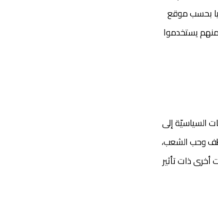
بيا بحسب موقع
World Populatin R إلى حوالي 5.04 مليون مستخدم من مختلف الأعمار، 72‎%‎ منهم يستخدموا
 السياسيّة إلى
عاطف وحب الشعب،
 أخرى ذات تأثير