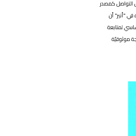
ئل التواصل كمصدر
في "أنير" أن
ساسي لمتابعة
ة موثوقيّة