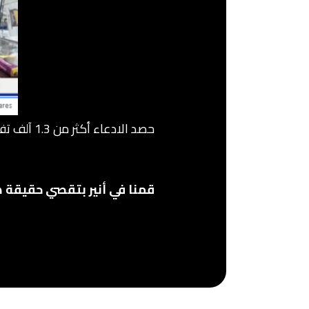
حصد الادعاء أكثر من 1.3 آلف تفاعل و85 تعليق و 45 مشاركة حتى تاريخ كتابة هذا المقال 9 مايو 2026 م.
قمنا في أنير بتقصي حقيقة هذ