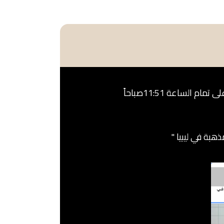
على منصة فيسبوك والذي نُشر في 7 مايو 2026 على تمام الساعة 11:51صباحاً
بة في ليبيا "