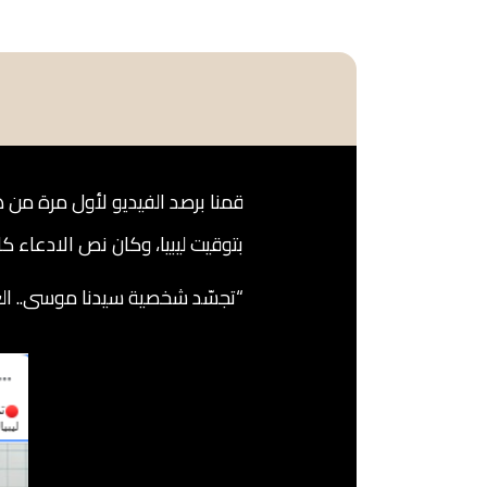
قمنا برصد الفيديو لأول مرة من 
بتوقيت ليبيا، وكان نص الادعاء كا
“تجسّد شخصية سيدنا موسى.. الع