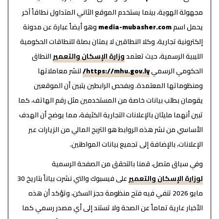
مجهولة الهوية، بينما يستخدم الموقع الثاني المتداول نطاقاً آخر
يحمل اسم
media-mubasher.com
وهو أيضاً عبارة عن مدونة
إلكترونية تجارية، وكلا النطاقين لا يمتان بصلة للنطاقات الحكومية
الليبية الرسمية، حيث تعتمد
وزارة الإسكان والتعمير
النطاق
الحكومي الرسمي
https://mhu.gov.ly/
لنشر معاملاتها
ومنظوماتها المعتمدة. وبفحص الرابطين يتبين أن الموقعين
يقومان بطلب بيانات خاصة من المستخدمين مثل رقم الهاتف، كما
تبين أنهما مليئان بالإعلانات التجارية الكثيفة، مما يوضح أن الهدف
الأساسي من نشر هذه الروابط هو التربح المالي من الزيارات عبر
الإعلانات، بالإضافة إلى تجميع بيانات المواطنين.
وفي سياق متصل، قمنا بالتحقق من الصفحة الرسمية
لوزارة الإسكان والتعمير
على فيسبوك والتي نشرت بياناً بتاريخ 30
مايو 2026 تنفي فيه فتح منظومة حجز السكن، وتؤكد أن هذه
الأخبار عارية تماماً عن الصحة ولا تستند إلى أي مصدر رسمي كما