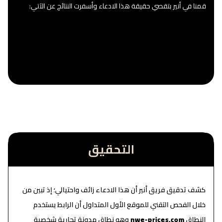
قمنا في أنير بتقصي حقيقة هذا الادعاء وأسفرت النتائج عن الآتي:
التحقيق
كشف تدقيق فريق أنير أن هذا الادعاء زائف واحتيالي؛ إذ تبين من
خلال الفحص التقني للموقع الأول المتداول أن الرابط يستخدم
النطاق
nwe-prices.com
وهو نطاق مدونة تجارية شخصية