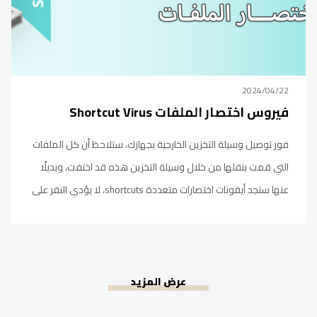
2024/04/22
فيروس اختصار الملفات Shortcut Virus
فور توصيل وسيلة التخزين الخارجية بجهازك، ستلاحظ أن كل الملفات
التي قمت بنقلها من خلال وسيلة التخزين هذه قد اختفت، وبديلًا
عنها ستجد أيقونات اختصارات متعددة shortcuts، لا يؤدي النقر على
أي منها إلى الوصول إلى الملف الأصلي، بل يعمل على تفعيل
الفيروس من جديد وانتشاره من خلال متصفح الملفات في
عرض المزيد