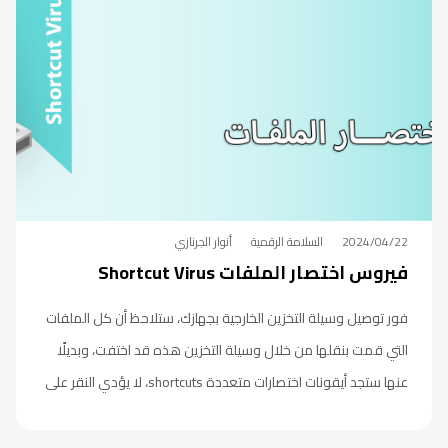
2024/04/22
السلامة الرقمية
أنوار الجرنازي
فيروس اختصار الملفات Shortcut Virus
فور توصيل وسيلة التخزين الخارجية بجهازك، ستلاحظ أن كل الملفات
التي قمت بنقلها من خلال وسيلة التخزين هذه قد اختفت، وبديلًا
عنها ستجد أيقونات اختصارات متعددة shortcuts، لا يؤدي النقر على
أي منها إلى الوصول إلى الملف الأصلي، بل يعمل على تفعيل
الفيروس من جديد وانتشاره من خلال متصفح الملفات في