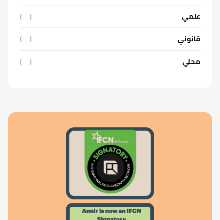
علمي
(
)
قانوني
(
)
محلي
(
)