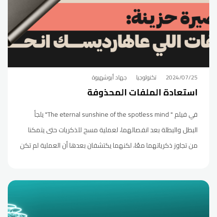
2024/07/25
تكنولوجيا
جهاد أبوشهيوة
استعادة الملفات المحذوفة
في فيلم " The eternal sunshine of the spotless mind" يلجأ
البطل والبطلة بعد انفصالهما، لعملية مسح للذكريات حتى يتمكنا
من تجاوز ذكرياتهما معًا، لكنهما يكتشفان بعدها أن العملية لم تكن
ناجحة تماما، وأنه بالرغم من محو هذه الذكريات ظاهريًا، فإن أثرها لا
يزال موجودا ولا يزال يربطهما سويا.